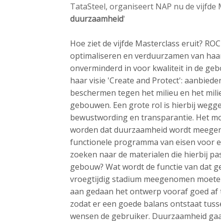
o
TataSteel, organiseert NAP nu de vijfde
n
duurzaamheid
'
a
v
Hoe ziet de vijfde Masterclass eruit? R
i
optimaliseren en verduurzamen van haar
g
onverminderd in voor kwaliteit in de ge
a
haar visie 'Create and Protect': aanbie
t
beschermen tegen het milieu en het mili
i
gebouwen. Een grote rol is hierbij wegg
o
bewustwording en transparantie. Het m
n
worden dat duurzaamheid wordt meegeno
J
functionele programma van eisen voor e
u
zoeken naar de materialen die hierbij pa
m
gebouw? Wat wordt de functie van dat g
p
vroegtijdig stadium meegenomen moeten
t
aan gedaan het ontwerp vooraf goed af
o
zodat er een goede balans ontstaat tuss
m
wensen de gebruiker. Duurzaamheid gaat 