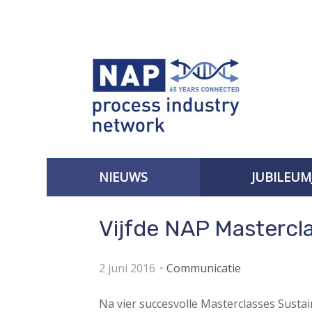
S
l
a
l
i
n
k
s
o
v
NIEUWS
JUBILEUM
e
r
AANMELDEN VOOR DE NIEUWSBRIEF
Vijfde NAP Mastercla
J
u
m
2 juni 2016
Communicatie
p
t
Na vier succesvolle Masterclasses Sustai