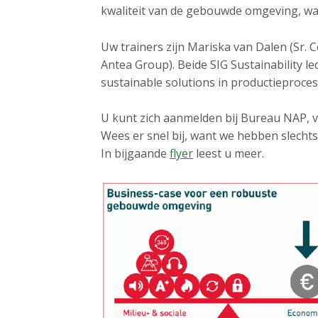
a
kwaliteit van de gebouwde omgeving, waar
i
n
Uw trainers zijn Mariska van Dalen (Sr. 
c
Antea Group). Beide SIG Sustainability l
o
sustainable solutions in productieproce
n
t
U kunt zich aanmelden bij Bureau NAP, 
e
Wees er snel bij, want we hebben slecht
n
In bijgaande
flyer
leest u meer.
t