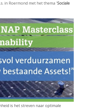
.s. in Roermond met het thema '
Sociale
e
Contactpersoon
d
i
a
Zoek
p
a
g
Login
e
s
:
English
Nederlands
heid is het streven naar optimale