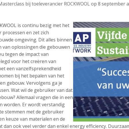
 Masterclass bij toeleverancier ROCKWOOL op 8 september a
OCKWOOL is continu bezig met het
 processen en zet zich
bouwde omgeving. Dit alles binnen
den van oplossingen die gebouwen
eu tegen de impact van
elegd voor het creëren van
oet een vanzelfsprekendheid
men bij het bepalen van het
en gebouw. Vervolgens ga je
ssen. Wat wil de gebruiker van dat
ebouw? Allemaal vragen die in een
 worden. Er wordt verstandig
 te stemmen met de gebruiker
en keuze van materialen en de
dan ook veel verder dan enkel energy efficiency. Duurzaam