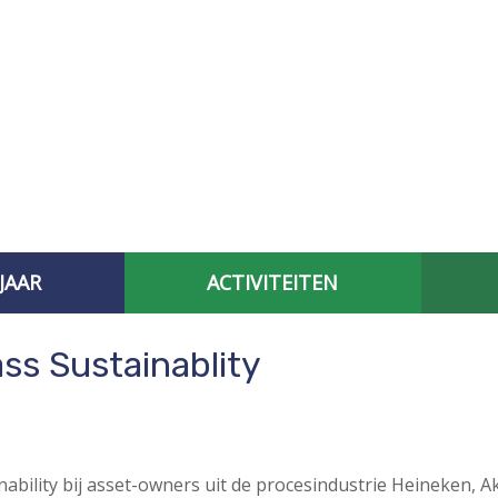
JAAR
ACTIVITEITEN
AFGELOPEN CONTACTBIJEENKOMSTEN
SPECIAL INTEREST
ss Sustainablity
nability bij asset-owners uit de procesindustrie Heineken,