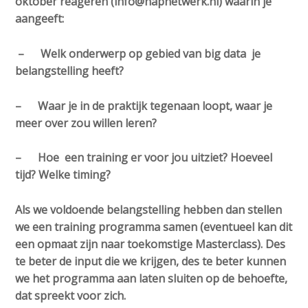
oktober reageren (info@napnetwerk.nl) waarin je
a
aangeeft:
i
n
– Welk onderwerp op gebied van big data je
c
belangstelling heeft?
o
n
– Waar je in de praktijk tegenaan loopt, waar je
t
meer over zou willen leren?
e
n
– Hoe een training er voor jou uitziet? Hoeveel
t
tijd? Welke timing?
Als we voldoende belangstelling hebben dan stellen
we een training programma samen (eventueel kan dit
een opmaat zijn naar toekomstige Masterclass). Des
te beter de input die we krijgen, des te beter kunnen
we het programma aan laten sluiten op de behoefte,
dat spreekt voor zich.