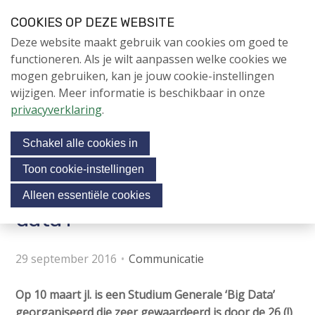
S
COOKIES OP DEZE WEBSITE
l
Login
Contactpersoon
NL
V
Deze website maakt gebruik van cookies om goed te
a
i
NIEUWS
functioneren. Als je wilt aanpassen welke cookies we
l
s
mogen gebruiken, kan je jouw cookie-instellingen
i
NAPNIEUWS
i
wijzigen. Meer informatie is beschikbaar in onze
n
Menu
Aanmelden voor de
t
privacyverklaring
.
k
nieuwsbrief
o
s
NIEUWSARCHIEF
Schakel alle cookies in
o
u
v
r
Toon cookie-instellingen
e
2e Studium Generale 'Big
Jubileumjaar
s
Alleen essentiële cookies
r
o
data'!
ACTIVITEITEN
c
J
i
u
KENNIS
29 september 2016
Communicatie
m
a
OVER NAP
p
l
Op 10 maart jl. is een Studium Generale ‘Big Data’
t
m
georganiseerd die zeer gewaardeerd is door de 26 (!)