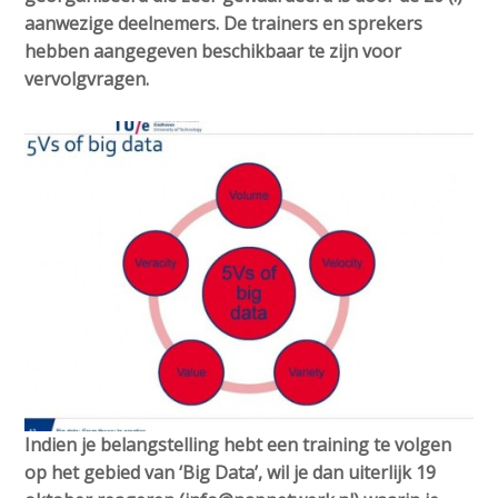
o
e
Contactpersoon
aanwezige deelnemers. De trainers en sprekers
n
d
hebben aangegeven beschikbaar te zijn voor
a
vervolgvragen.
i
v
a
i
Zoek
p
g
a
a
t
g
Login
i
e
o
s
n
:
J
English
u
Nederlands
m
p
t
Indien je belangstelling hebt een training te volgen
o
op het gebied van ‘Big Data’, wil je dan uiterlijk 19
m