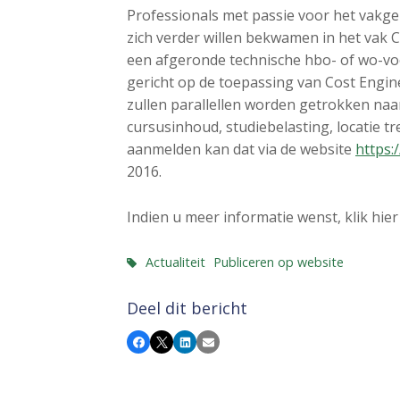
a
Professionals met passie voor het vakgeb
i
zich verder willen bekwamen in het vak C
n
een afgeronde technische hbo- of wo-vo
c
gericht op de toepassing van Cost Engin
o
zullen parallellen worden getrokken naar
n
cursusinhoud, studiebelasting, locatie tr
t
aanmelden kan dat via de website
https:
e
2016.
n
t
Indien u meer informatie wenst, klik hie
Actualiteit
Publiceren op website
Deel dit bericht
Facebook
X
LinkedIn
E-mail