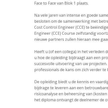
o
Face to Face van Blok 1 plaats.
n
a
Na vele jaren van intense en goede sa
v
besloten om de samenwerking met betrek
i
Cost Control Engineer (CCE) te beëindige
g
Engineer (CCE) Course zelfstandig voort
a
nieuwe partners zullen hieraan mee gaa
t
i
Heeft u (of een collega) in het verleden
o
u hoe de opleiding bijdraagt aan een pr
n
succesvolle uitvoering van uw projecten
J
professionals de kans om zich verder t
u
m
De opleiding biedt u de kennis en vaard
p
bijdrage te leveren aan een betrouwbare
t
risicoanalyse en beheersing van (kosten
o
het diploma ontvangt de deelnemer de offi
m