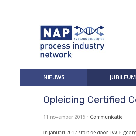
S
l
a
l
i
n
k
s
o
v
NIEUWS
JUBILEUM
e
r
AANMELDEN VOOR DE NIEUWSBRIEF
Opleiding Certified 
J
u
m
11 november 2016
Communicatie
p
t
In januari 2017 start de door DACE georga