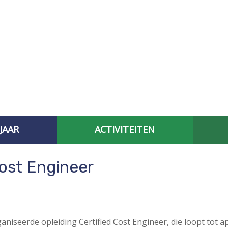
JAAR
ACTIVITEITEN
AFGELOPEN CONTACTBIJEENKOMSTEN
SPECIAL INTEREST
Cost Engineer
niseerde opleiding Certified Cost Engineer, die loopt tot apr