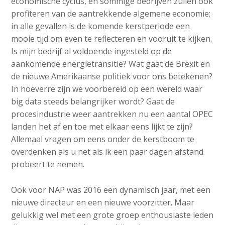
economische cyclus, en sommige bedrijven zullen ook
a
profiteren van de aantrekkende algemene economie;
i
in alle gevallen is de komende kerstperiode een
n
mooie tijd om even te reflecteren en vooruit te kijken.
c
Is mijn bedrijf al voldoende ingesteld op de
o
aankomende energietransitie? Wat gaat de Brexit en
n
de nieuwe Amerikaanse politiek voor ons betekenen?
t
In hoeverre zijn we voorbereid op een wereld waar
e
big data steeds belangrijker wordt? Gaat de
n
procesindustrie weer aantrekken nu een aantal OPEC
t
landen het af en toe met elkaar eens lijkt te zijn?
Allemaal vragen om eens onder de kerstboom te
overdenken als u net als ik een paar dagen afstand
probeert te nemen.
Ook voor NAP was 2016 een dynamisch jaar, met een
nieuwe directeur en een nieuwe voorzitter. Maar
gelukkig wel met een grote groep enthousiaste leden