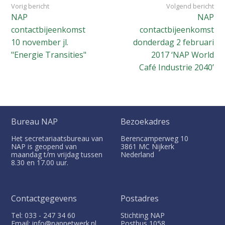
Vorig bericht
Volgend bericht
NAP
NAP
contactbijeenkomst
contactbijeenkomst
10 november jl.
donderdag 2 februari
"Energie Transities"
2017 ‘NAP World
Café Industrie 2040’
Bureau NAP
Bezoekadres
Het secretariaatsbureau van
Berencamperweg 10
NAP is geopend van
3861 MC
Nijkerk
maandag t/m vrijdag tussen
Nederland
8.30 en 17.00 uur.
Contactgegevens
Postadres
Tel: 033 - 247 34 60
Stichting NAP
Email: info@napnetwerk.nl
Postbus
1058