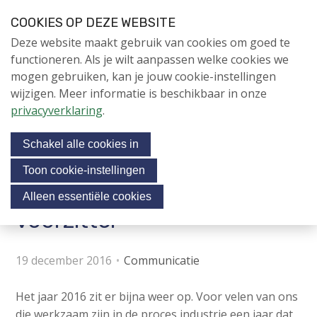
S
COOKIES OP DEZE WEBSITE
l
Login
Contactpersoon
NL
V
Deze website maakt gebruik van cookies om goed te
a
i
NIEUWS
functioneren. Als je wilt aanpassen welke cookies we
l
s
mogen gebruiken, kan je jouw cookie-instellingen
i
NAPNIEUWS
i
wijzigen. Meer informatie is beschikbaar in onze
n
Menu
Aanmelden voor de
t
privacyverklaring
.
k
nieuwsbrief
o
s
NIEUWSARCHIEF
Schakel alle cookies in
o
u
v
r
Toon cookie-instellingen
e
Eindejaars woord van de
Jubileumjaar
s
Alleen essentiële cookies
r
o
voorzitter
ACTIVITEITEN
c
J
i
u
KENNIS
19 december 2016
Communicatie
m
a
OVER NAP
p
l
Het jaar 2016 zit er bijna weer op. Voor velen van ons
t
m
die werkzaam zijn in de proces industrie een jaar dat