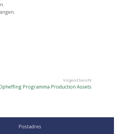
n.
vangen.
Volgend bericht
Opheffing Programma Production Assets
Postadres