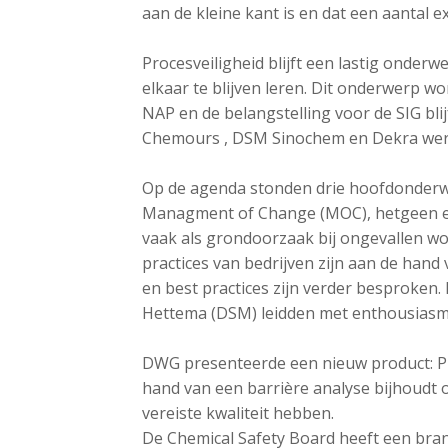
o
aan de kleine kant is en dat een aantal 
n
a
Procesveiligheid blijft een lastig onderw
v
elkaar te blijven leren. Dit onderwerp 
i
NAP en de belangstelling voor de SIG bli
g
Chemours , DSM Sinochem en Dekra wer
a
t
Op de agenda stonden drie hoofdonder
i
Managment of Change (MOC), hetgeen ee
o
vaak als grondoorzaak bij ongevallen wo
n
practices van bedrijven zijn aan de hand
J
en best practices zijn verder besproken. 
u
Hettema (DSM) leidden met enthousiasm
m
p
DWG presenteerde een nieuw product: Pro
t
hand van een barrière analyse bijhoudt
o
vereiste kwaliteit hebben.
m
De Chemical Safety Board heeft een bra