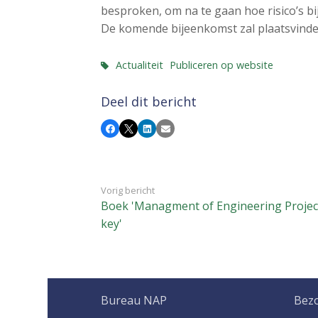
a
besproken, om na te gaan hoe risico’s b
i
De komende bijeenkomst zal plaatsvinden
n
c
Actualiteit
Publiceren op website
o
n
Deel dit bericht
t
e
Facebook
X
LinkedIn
E-mail
n
t
Vorig bericht
Boek 'Managment of Engineering Project
key'
Bureau NAP
Bez