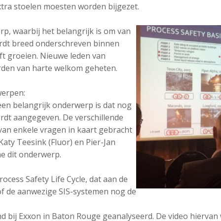
extra stoelen moesten worden bijgezet.
erp, waarbij het belangrijk is om van
wordt breed onderschreven binnen
jft groeien. Nieuwe leden van
den van harte welkom geheten.
werpen:
n belangrijk onderwerp is dat nog
rdt aangegeven. De verschillende
 van enkele vragen in kaart gebracht
Katy Teesink (Fluor) en Pier-Jan
e dit onderwerp.
cess Safety Life Cycle, dat aan de
 of de aanwezige SIS-systemen nog de
nd bij Exxon in Baton Rouge geanalyseerd. De video hierva