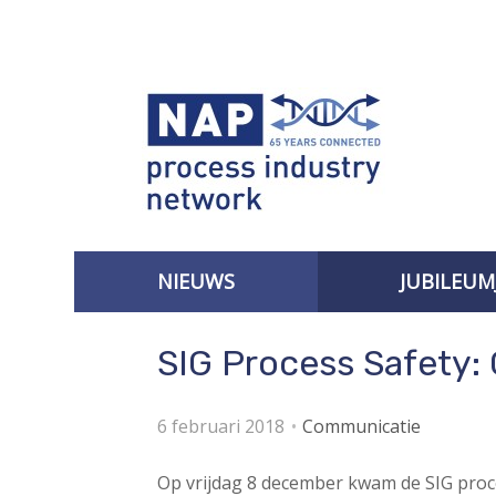
S
l
a
l
i
n
k
s
o
v
NIEUWS
JUBILEUM
e
r
AANMELDEN VOOR DE NIEUWSBRIEF
SIG Process Safety:
J
u
m
6 februari 2018
Communicatie
p
t
Op vrijdag 8 december kwam de SIG proce