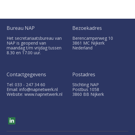
Bureau NAP
Bezoekadres
Het secretariaatsbureau van
Berencamperweg 10
NAP is geopend van
3861 MC
Nijkerk
maandag t/m vrijdag tussen
Nederland
8.30 en 17.00 uur.
Contactgegevens
Postadres
Tel: 033 - 247 34 60
Stichting NAP
Email: info@napnetwerk.nl
Postbus
1058
Website: www.napnetwerk.nl
3860 BB
Nijkerk
V
i
s
i