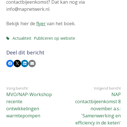
contactbijeenkomst? Dat kan nog via
info@napnetwerk.nl.
Bekijk hier de
flyer
van het boek.
Actualiteit
Publiceren op website
Deel dit bericht
Facebook
X
LinkedIn
E-mail
Vorig bericht
Volgend bericht
MVO/NAP-Workshop
NAP
recente
contactbijeenkomst 8
ontwikkelingen
november a.s.:
warmtepompen
'Samenwerking en
efficiency in de keten'