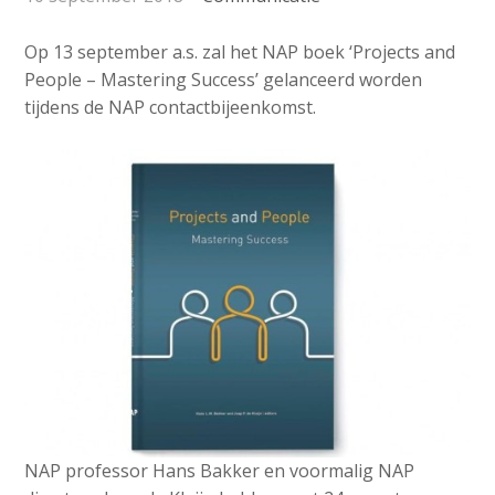
o
e
Contactpersoon
n
d
Op 13 september a.s. zal het NAP boek ‘Projects and
a
i
People – Mastering Success’ gelanceerd worden
v
tijdens de NAP contactbijeenkomst.
a
i
Zoek
p
g
a
a
t
g
Login
i
e
o
s
n
:
J
English
u
Nederlands
m
p
t
o
NAP professor Hans Bakker en voormalig NAP
m