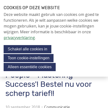
S
COOKIES OP DEZE WEBSITE
l
Login
Contactpersoon
NL
V
Deze website maakt gebruik van cookies om goed te
a
i
NIEUWS
functioneren. Als je wilt aanpassen welke cookies we
l
s
mogen gebruiken, kan je jouw cookie-instellingen
i
NAPNIEUWS
i
wijzigen. Meer informatie is beschikbaar in onze
n
Menu
Aanmelden voor de
t
privacyverklaring
.
k
nieuwsbrief
o
s
NIEUWSARCHIEF
Schakel alle cookies in
o
u
v
r
Toon cookie-instellingen
e
Nieuw boek: 'Projects and
Jubileumjaar
s
Alleen essentiële cookies
r
o
People - Mastering
ACTIVITEITEN
c
J
Success'! Bestel nu voor
i
u
KENNIS
m
scherp tarief!!
a
OVER NAP
p
l
t
m
10 september 2018
Communicatie