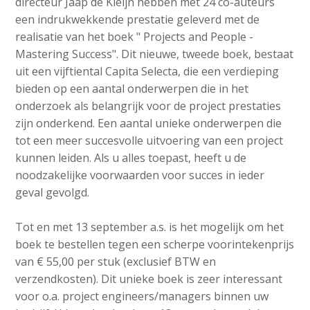
directeur Jaap de Kleijn hebben met 24 co-auteurs
a
een indrukwekkende prestatie geleverd met de
i
realisatie van het boek " Projects and People -
n
Mastering Success". Dit nieuwe, tweede boek, bestaat
c
uit een vijftiental Capita Selecta, die een verdieping
o
bieden op een aantal onderwerpen die in het
n
onderzoek als belangrijk voor de project prestaties
t
zijn onderkend. Een aantal unieke onderwerpen die
e
tot een meer succesvolle uitvoering van een project
n
kunnen leiden. Als u alles toepast, heeft u de
t
noodzakelijke voorwaarden voor succes in ieder
geval gevolgd.
Tot en met 13 september a.s. is het mogelijk om het
boek te bestellen tegen een scherpe voorintekenprijs
van € 55,00 per stuk (exclusief BTW en
verzendkosten). Dit unieke boek is zeer interessant
voor o.a. project engineers/managers binnen uw