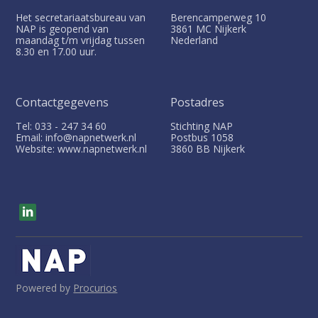
Het secretariaatsbureau van
Berencamperweg 10
NAP is geopend van
3861 MC
Nijkerk
maandag t/m vrijdag tussen
Nederland
8.30 en 17.00 uur.
Contactgegevens
Postadres
Tel: 033 - 247 34 60
Stichting NAP
Email: info@napnetwerk.nl
Postbus
1058
Website: www.napnetwerk.nl
3860 BB
Nijkerk
V
i
s
i
t
o
u
Powered by
Procurios
r
s
o