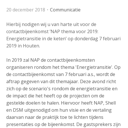
o
e
Contactpersoon
n
20 december 2018
Communicatie
d
a
i
v
Hierbij nodigen wij u van harte uit voor de
a
i
Zoek
contactbijeenkomst ’NAP thema voor 2019:
p
g
Energietransitie in de keten’ op donderdag 7 februari
a
a
2019 in Houten.
t
g
Login
i
In 2019 zal NAP de contactbijeenkomsten
e
o
organiseren rondom het thema 'Energietransitie'. Op
s
n
de contactbijeenkomst van 7 februari a.s., wordt de
:
J
aftrap gegeven van dit themajaar. Deze avond richt
English
u
zich op de scenario's rondom de energietransitie en
Nederlands
m
de impact die het heeft op de projecten om de
p
gestelde doelen te halen. Hiervoor heeft NAP, Shell
t
en DSM uitgenodigd om hun visie en de vertaling
o
daarvan naar de praktijk toe te lichten tijdens
m
presentaties op de bijeenkomst. De gastsprekers zijn