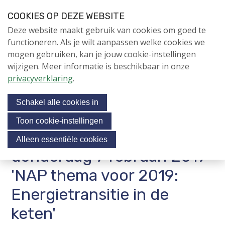
S
COOKIES OP DEZE WEBSITE
l
Login
Contactpersoon
NL
V
Deze website maakt gebruik van cookies om goed te
a
i
NIEUWS
functioneren. Als je wilt aanpassen welke cookies we
l
s
mogen gebruiken, kan je jouw cookie-instellingen
i
NAPNIEUWS
i
wijzigen. Meer informatie is beschikbaar in onze
n
Menu
Aanmelden voor de
t
privacyverklaring
.
k
nieuwsbrief
o
s
NIEUWSARCHIEF
Schakel alle cookies in
o
u
v
r
Toon cookie-instellingen
e
NAP contactbijeenkomst
Jubileumjaar
s
Alleen essentiële cookies
r
o
donderdag 7 februari 2019
ACTIVITEITEN
c
J
'NAP thema voor 2019:
i
u
KENNIS
m
Energietransitie in de
a
OVER NAP
p
l
keten'
t
m