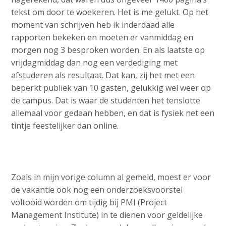
a
tekst om door te woekeren. Het is me gelukt. Op het
i
moment van schrijven heb ik inderdaad alle
n
rapporten bekeken en moeten er vanmiddag en
c
morgen nog 3 besproken worden. En als laatste op
o
vrijdagmiddag dan nog een verdediging met
n
afstuderen als resultaat. Dat kan, zij het met een
t
beperkt publiek van 10 gasten, gelukkig wel weer op
e
de campus. Dat is waar de studenten het tenslotte
n
allemaal voor gedaan hebben, en dat is fysiek net een
t
tintje feestelijker dan online.
Zoals in mijn vorige column al gemeld, moest er voor
de vakantie ook nog een onderzoeksvoorstel
voltooid worden om tijdig bij PMI (Project
Management Institute) in te dienen voor geldelijke