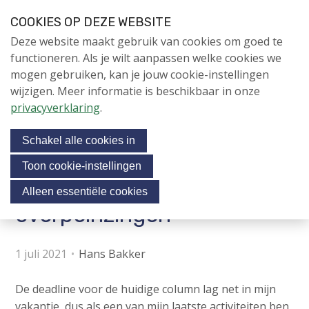
S
COOKIES OP DEZE WEBSITE
l
Login
Contactpersoon
NL
V
Deze website maakt gebruik van cookies om goed te
a
i
NIEUWS
functioneren. Als je wilt aanpassen welke cookies we
l
s
mogen gebruiken, kan je jouw cookie-instellingen
i
NAPNIEUWS
i
wijzigen. Meer informatie is beschikbaar in onze
n
Menu
Aanmelden voor de
t
privacyverklaring
.
k
nieuwsbrief
o
s
NIEUWSARCHIEF
Schakel alle cookies in
o
u
v
r
Toon cookie-instellingen
e
Professorale
Jubileumjaar
s
Alleen essentiële cookies
r
o
overpeinzingen
ACTIVITEITEN
c
J
i
u
KENNIS
1 juli 2021
Hans Bakker
m
a
OVER NAP
p
l
De deadline voor de huidige column lag net in mijn
t
m
vakantie, dus als een van mijn laatste activiteiten ben