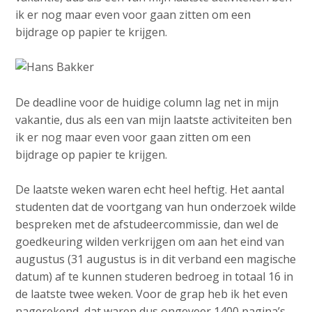
o
e
Contactpersoon
ik er nog maar even voor gaan zitten om een
n
d
bijdrage op papier te krijgen.
a
i
v
a
i
Zoek
p
g
De deadline voor de huidige column lag net in mijn
a
a
vakantie, dus als een van mijn laatste activiteiten ben
t
g
ik er nog maar even voor gaan zitten om een
Login
i
e
bijdrage op papier te krijgen.
o
s
n
:
De laatste weken waren echt heel heftig. Het aantal
J
English
studenten dat de voortgang van hun onderzoek wilde
u
bespreken met de afstudeercommissie, dan wel de
Nederlands
m
goedkeuring wilden verkrijgen om aan het eind van
p
augustus (31 augustus is in dit verband een magische
t
datum) af te kunnen studeren bedroeg in totaal 16 in
o
de laatste twee weken. Voor de grap heb ik het even
m
nagerekend, dat waren dus ongeveer 1400 pagina’s