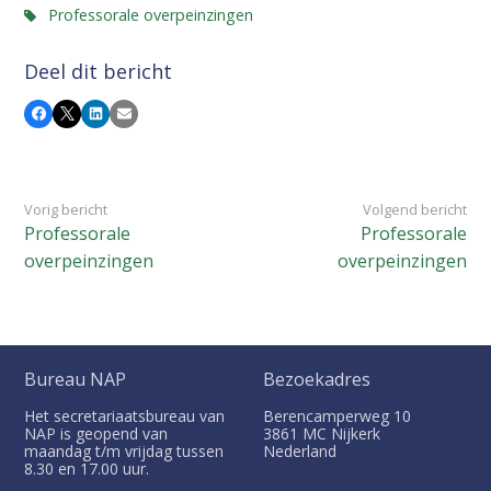
Professorale overpeinzingen
Deel dit bericht
Facebook
X
LinkedIn
E-mail
Vorig bericht
Volgend bericht
Professorale
Professorale
overpeinzingen
overpeinzingen
Bureau NAP
Bezoekadres
Het secretariaatsbureau van
Berencamperweg 10
NAP is geopend van
3861 MC
Nijkerk
maandag t/m vrijdag tussen
Nederland
8.30 en 17.00 uur.