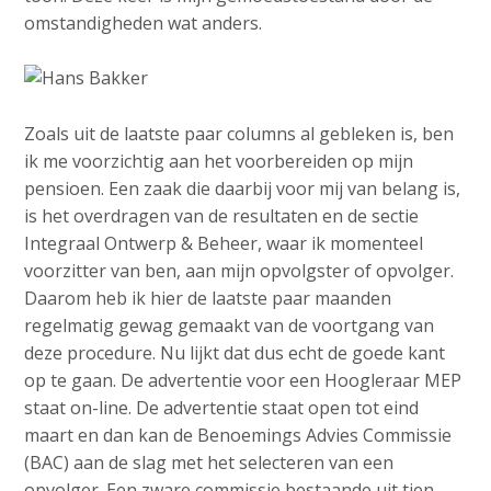
o
e
Contactpersoon
omstandigheden wat anders.
n
d
a
i
v
a
i
Zoek
Zoals uit de laatste paar columns al gebleken is, ben
p
g
ik me voorzichtig aan het voorbereiden op mijn
a
a
pensioen. Een zaak die daarbij voor mij van belang is,
t
g
is het overdragen van de resultaten en de sectie
Login
i
e
Integraal Ontwerp & Beheer, waar ik momenteel
o
s
voorzitter van ben, aan mijn opvolgster of opvolger.
n
:
Daarom heb ik hier de laatste paar maanden
J
English
regelmatig gewag gemaakt van de voortgang van
u
deze procedure. Nu lijkt dat dus echt de goede kant
Nederlands
m
op te gaan. De advertentie voor een Hoogleraar MEP
p
staat on-line. De advertentie staat open tot eind
t
maart en dan kan de Benoemings Advies Commissie
o
(BAC) aan de slag met het selecteren van een
m
opvolger. Een zware commissie bestaande uit tien