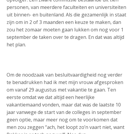
a
personen, van meerdere faculteiten en universiteiten
i
uit binnen- en buitenland. Als die gezamenlijk in staat
n
zijn om in 2 of 3 maanden een keuze te maken, dan
c
zou het zomaar moeten gaan lukken om nog voor 1
o
september de taken over te dragen. En dat was altijd
n
het plan.
t
e
n
t
Om de noodzaak van besluitvaardigheid nog verder
te benadrukken had ik met mijn vrouw afgesproken
om vanaf 29 augustus met vakantie te gaan. Ten
eerste omdat we dat altijd een heerlijke
vakantiemaand vonden, maar dat was de laatste 10
jaar vanwege de start van de colleges in september
geen optie, maar meer nog om te voorkomen dat
men zou zeggen “ach, het loopt zo’n vaart niet, want