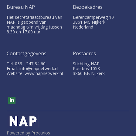
Bureau NAP
Bezoekadres
Het secretariaatsbureau van
Berencamperweg 10
NAP is geopend van
3861 MC
Nijkerk
maandag t/m vrijdag tussen
Nederland
8.30 en 17.00 uur.
Contactgegevens
Postadres
Tel: 033 - 247 34 60
Stichting NAP
Email: info@napnetwerk.nl
Postbus
1058
Website: www.napnetwerk.nl
3860 BB
Nijkerk
V
i
s
i
t
o
u
Powered by
Procurios
r