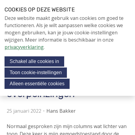
S
COOKIES OP DEZE WEBSITE
l
Login
Contactpersoon
NL
V
Deze website maakt gebruik van cookies om goed te
a
i
NIEUWS
functioneren. Als je wilt aanpassen welke cookies we
l
s
mogen gebruiken, kan je jouw cookie-instellingen
i
NAPNIEUWS
i
wijzigen. Meer informatie is beschikbaar in onze
n
Menu
Aanmelden voor de
t
privacyverklaring
.
k
nieuwsbrief
o
s
NIEUWSARCHIEF
Schakel alle cookies in
o
u
v
r
Toon cookie-instellingen
e
Professorale
Jubileumjaar
s
Alleen essentiële cookies
r
o
overpeinzingen
ACTIVITEITEN
c
J
i
u
KENNIS
25 januari 2022
Hans Bakker
m
a
OVER NAP
p
l
Normaal gesproken zijn mijn columns wat lichter van
t
m
toon. Deze keer is mijn gemoedstoestand door de