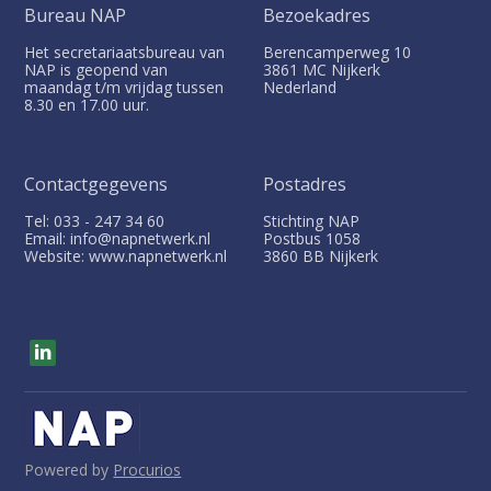
Bureau NAP
Bezoekadres
Het secretariaatsbureau van
Berencamperweg 10
NAP is geopend van
3861 MC
Nijkerk
maandag t/m vrijdag tussen
Nederland
8.30 en 17.00 uur.
Contactgegevens
Postadres
Tel: 033 - 247 34 60
Stichting NAP
Email: info@napnetwerk.nl
Postbus
1058
Website: www.napnetwerk.nl
3860 BB
Nijkerk
V
i
s
i
t
o
u
Powered by
Procurios
r
s