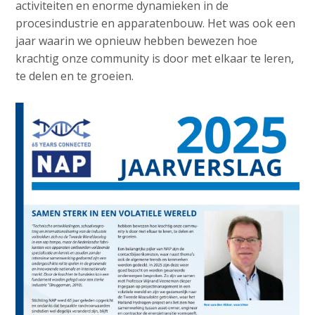
o
activiteiten en enorme dynamieken in de
e
Contactpersoon
n
procesindustrie en apparatenbouw. Het was ook een
d
a
jaar waarin we opnieuw hebben bewezen hoe
i
v
krachtig onze community is door met elkaar te leren,
a
i
Zoek
te delen en te groeien.
p
g
a
a
t
g
Login
i
e
o
s
n
:
J
English
u
Nederlands
m
p
t
o
m