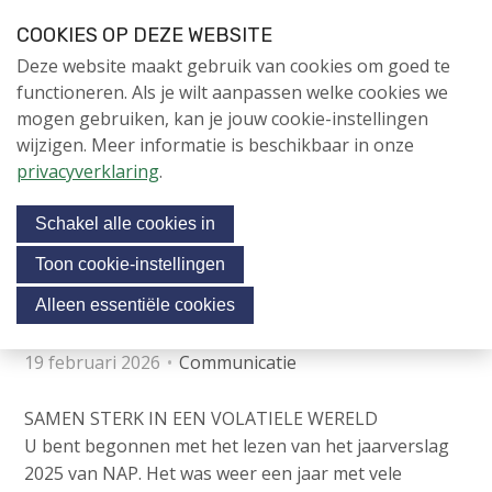
S
COOKIES OP DEZE WEBSITE
l
Login
Contactpersoon
NL
V
Deze website maakt gebruik van cookies om goed te
a
i
NIEUWS
functioneren. Als je wilt aanpassen welke cookies we
l
s
mogen gebruiken, kan je jouw cookie-instellingen
i
NAPNIEUWS
i
wijzigen. Meer informatie is beschikbaar in onze
n
Menu
Aanmelden voor de
t
privacyverklaring
.
k
nieuwsbrief
o
s
NIEUWSARCHIEF
Schakel alle cookies in
o
u
v
r
Toon cookie-instellingen
e
Jaarverslag 2025 NAP
Jubileumjaar
s
Alleen essentiële cookies
r
o
ACTIVITEITEN
c
J
19 februari 2026
Communicatie
i
u
KENNIS
m
a
SAMEN STERK IN EEN VOLATIELE WERELD
OVER NAP
p
U bent begonnen met het lezen van het jaarverslag
l
t
2025 van NAP. Het was weer een jaar met vele
m