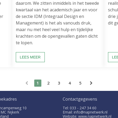
e
daarom. We zitten inmiddels in het tweede
real
kwartaal van het academisch jaar en voor
schul
er
de sectie IDM (Integraal Design en
drie 
Management) is het als vanouds druk,
dit g
maar nu met heel veel hulp en tijdelijke
krachten om de opengevallen gaten dicht
te lopen.
LEES MEER
LE
1
2
3
4
5
oekadres
Contactgegevens
ncamperweg 10
Tel: 033 - 247 34 60
1 MC
Nijkerk
Email: info@napnetwerk.nl
rland
Website: www.napnetwerk.nl