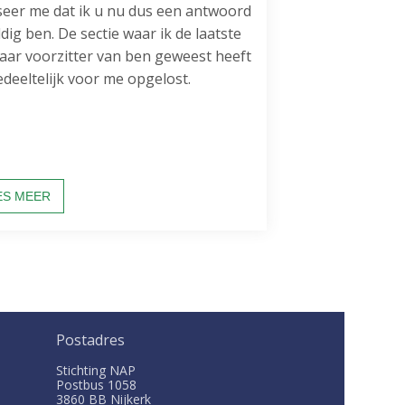
iseer me dat ik u nu dus een antwoord
e
dig ben. De sectie waar ik de laatste
d
Login
jaar voorzitter van ben geweest heeft
i
edeeltelijk voor me opgelost.
a
p
English
a
Nederlands
g
e
ES MEER
s
:
Postadres
Stichting NAP
Postbus
1058
3860 BB
Nijkerk