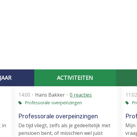
JAAR
ACTIVITEITEN
AFGELOPEN CONTACTBIJEENKOMSTEN
SPECIAL INTEREST
14:00
Hans Bakker
0
reacties
11:0
Professorale overpeinzingen
Pr
Professorale overpeinzingen
Pro
 in
De tijd vliegt, zelfs als je gedeeltelijk met
Mijn 
pensioen bent, of misschien wel juist
vraag