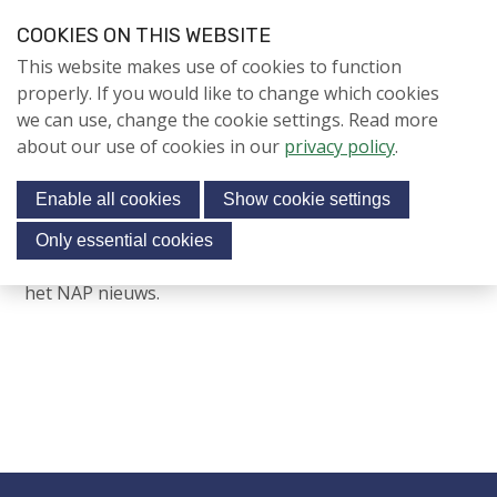
S
COOKIES ON THIS WEBSITE
k
Login
Contact
EN
V
This website makes use of cookies to function
i
i
NIEUWS
properly. If you would like to change which cookies
p
s
we can use, change the cookie settings. Read more
l
Jubileumjaar
i
about our use of cookies in our
privacy policy
.
i
Menu
t
n
ACTIVITEITEN
Enable all cookies
Show cookie settings
o
k
KENNIS
s
u
Only essential cookies
Je inschrijving is nu voltooid. Je ontvangt binnenkort
r
J
About us
het NAP nieuws.
s
u
o
m
Contact
c
p
i
t
o
a
n
l
Search
a
m