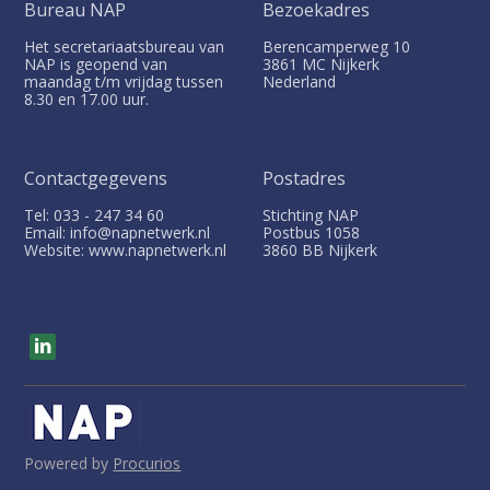
v
Bureau NAP
Bezoekadres
e
i
d
Het secretariaatsbureau van
Berencamperweg 10
g
Login
NAP is geopend van
3861 MC
Nijkerk
i
maandag t/m vrijdag tussen
Nederland
a
8.30 en 17.00 uur.
a
t
p
i
English
o
a
Contactgegevens
Postadres
n
Nederlands
g
Tel: 033 - 247 34 60
Stichting NAP
J
e
Email: info@napnetwerk.nl
Postbus
1058
u
Website: www.napnetwerk.nl
3860 BB
Nijkerk
s
m
:
p
t
V
o
i
s
m
i
t
a
o
i
u
Powered by
Procurios
r
n
s