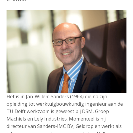
v
e
Contact
i
d
g
i
a
a
t
Search
p
i
o
a
n
g
Login
J
e
u
s
m
:
p
English
t
Nederlands
Het is ir. Jan-Willem Sanders (1964) die na zijn
o
opleiding tot werktuigbouwkundig ingenieur aan de
m
TU Delft werkzaam is geweest bij DSM, Groep
a
Machiels en Lely Industries. Momenteel is hij
i
directeur van Sanders-IMC BV, Geldrop en werkt als
n