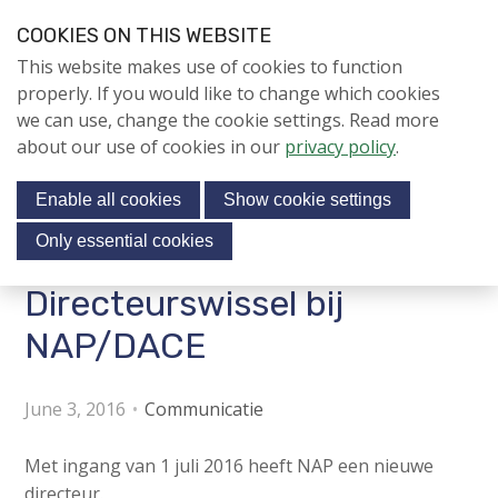
S
COOKIES ON THIS WEBSITE
k
Login
Contact
EN
V
This website makes use of cookies to function
i
i
NIEUWS
properly. If you would like to change which cookies
p
s
we can use, change the cookie settings. Read more
l
NAPNIEUWS
i
about our use of cookies in our
privacy policy
.
i
Menu
Aanmelden voor de
t
n
nieuwsbrief
Enable all cookies
Show cookie settings
o
k
NIEUWSARCHIEF
s
u
Only essential cookies
r
J
Directeurswissel bij
Jubileumjaar
s
u
o
m
NAP/DACE
ACTIVITEITEN
c
p
i
t
KENNIS
June 3, 2016
Communicatie
o
a
About us
n
l
Met ingang van 1 juli 2016 heeft NAP een nieuwe
a
m
directeur.