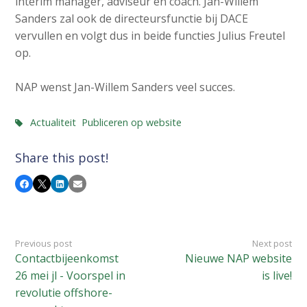
interim manager, adviseur en coach. Jan-Willem
c
Sanders zal ook de directeursfunctie bij DACE
o
vervullen en volgt dus in beide functies Julius Freutel
n
op.
t
e
NAP wenst Jan-Willem Sanders veel succes.
n
t
Actualiteit
Publiceren op website
Share this post!
Facebook
X
LinkedIn
Email
Previous post
Next post
Contactbijeenkomst
Nieuwe NAP website
26 mei jl - Voorspel in
is live!
revolutie offshore-