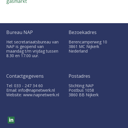
gasmarkt
Bureau NAP
Bezoekadres
Het secretariaatsbureau van
Berencamperweg 10
NAP is geopend van
3861 MC
Nijkerk
maandag t/m vrijdag tussen
Nederland
8.30 en 17.00 uur.
Contactgegevens
Postadres
Tel: 033 - 247 34 60
Stichting NAP
Email: info@napnetwerk.nl
Postbus
1058
Website: www.napnetwerk.nl
3860 BB
Nijkerk
V
i
s