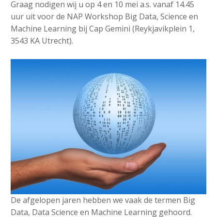
v
Graag nodigen wij u op 4 en 10 mei a.s. vanaf 14.45
e
Contact
i
uur uit voor de NAP Workshop Big Data, Science en
d
g
Machine Learning bij Cap Gemini (Reykjavikplein 1,
i
a
3543 KA Utrecht).
a
t
Search
p
i
o
a
n
g
Login
J
e
u
s
m
:
p
English
t
Nederlands
o
m
a
i
De afgelopen jaren hebben we vaak de termen Big
n
Data, Data Science en Machine Learning gehoord.