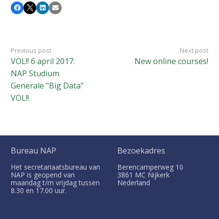
Facebook
X
LinkedIn
Email
Previous post
Next post
VOL!! 6 april 2017:
New online courses!
NAP Studium
Generale "Big Data"
VOL!!
Bureau NAP
Bezoekadres
Het secretariaatsbureau van
Berencamperweg 10
NAP is geopend van
3861 MC
Nijkerk
maandag t/m vrijdag tussen
Nederland
8.30 en 17.00 uur.