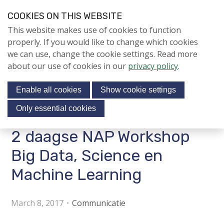
S
COOKIES ON THIS WEBSITE
k
Login
Contact
EN
V
This website makes use of cookies to function
i
i
NIEUWS
properly. If you would like to change which cookies
p
s
we can use, change the cookie settings. Read more
l
NAPNIEUWS
i
about our use of cookies in our
privacy policy
.
i
Menu
Aanmelden voor de
t
n
nieuwsbrief
Enable all cookies
Show cookie settings
o
k
NIEUWSARCHIEF
s
u
Only essential cookies
r
J
2 daagse NAP Workshop
Jubileumjaar
s
u
o
m
Big Data, Science en
ACTIVITEITEN
c
p
Machine Learning
i
t
KENNIS
o
a
About us
n
March 8, 2017
Communicatie
l
a
m