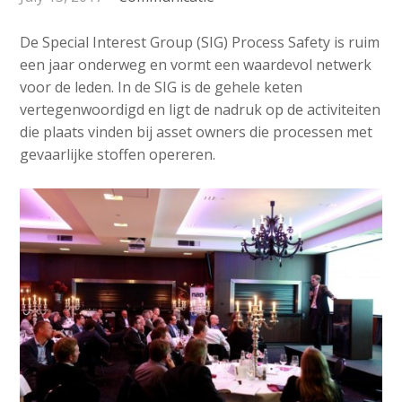
v
e
Contact
i
d
De Special Interest Group (SIG) Process Safety is ruim
g
i
een jaar onderweg en vormt een waardevol netwerk
a
voor de leden. In de SIG is de gehele keten
a
t
Search
vertegenwoordigd en ligt de nadruk op de activiteiten
p
i
die plaats vinden bij asset owners die processen met
o
a
gevaarlijke stoffen opereren.
n
g
Login
J
e
u
s
m
:
p
English
t
Nederlands
o
m
a
i
n