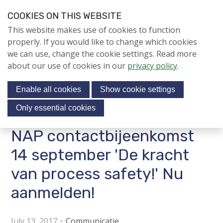
S
COOKIES ON THIS WEBSITE
k
Login
Contact
EN
V
This website makes use of cookies to function
i
i
NIEUWS
properly. If you would like to change which cookies
p
s
we can use, change the cookie settings. Read more
l
NAPNIEUWS
i
about our use of cookies in our
privacy policy
.
i
Menu
Aanmelden voor de
t
n
nieuwsbrief
Enable all cookies
Show cookie settings
o
k
NIEUWSARCHIEF
s
u
Only essential cookies
r
J
NAP contactbijeenkomst
Jubileumjaar
s
u
o
m
14 september 'De kracht
ACTIVITEITEN
c
p
van process safety!' Nu
i
t
KENNIS
o
aanmelden!
a
About us
n
l
a
m
July 13, 2017
Communicatie