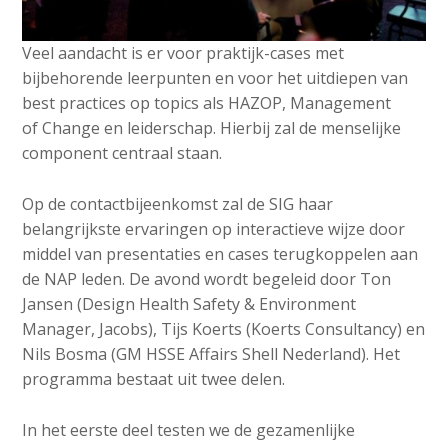
c
o
Veel aandacht is er voor praktijk-cases met
n
bijbehorende leerpunten en voor het uitdiepen van
t
best practices op topics als HAZOP, Management
e
of Change en leiderschap. Hierbij zal de menselijke
n
component centraal staan.
t
Op de contactbijeenkomst zal de SIG haar
belangrijkste ervaringen op interactieve wijze door
middel van presentaties en cases terugkoppelen aan
de NAP leden. De avond wordt begeleid door Ton
Jansen (Design Health Safety & Environment
Manager, Jacobs), Tijs Koerts (Koerts Consultancy) en
Nils Bosma (GM HSSE Affairs Shell Nederland). Het
programma bestaat uit twee delen.
In het eerste deel testen we de gezamenlijke