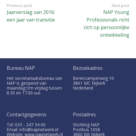
Previous post
Next post
Jaarverslag van 2016:
NAP Young
een jaar van transitie
Professionals richt
zich op persoonlijke
ontwikkeling
Bureau NAP
Bezoekadres
Het secretariaatsbureau van
Berencamperweg 10
NAP is geopend van
3861 MC
Nijkerk
maandag t/m vrijdag tussen
Nederland
8.30 en 17.00 uur.
Contactgegevens
Postadres
Tel: 033 - 247 34 60
Stichting NAP
Email: info@napnetwerk.nl
Postbus
1058
Website: www.napnetwerk.nl
3860 BB
Nijkerk