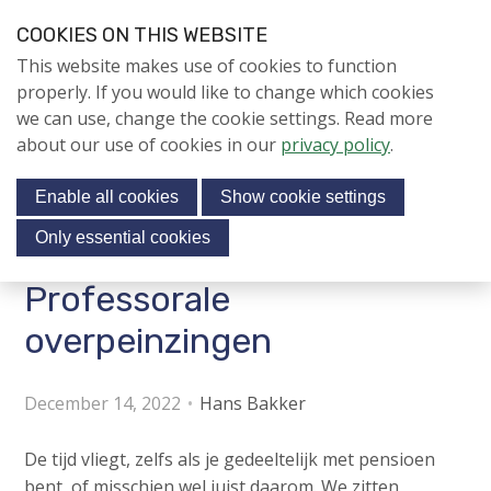
S
COOKIES ON THIS WEBSITE
k
Login
Contact
EN
V
This website makes use of cookies to function
i
i
NIEUWS
properly. If you would like to change which cookies
p
s
we can use, change the cookie settings. Read more
l
NAPNIEUWS
i
about our use of cookies in our
privacy policy
.
i
Menu
Aanmelden voor de
t
n
nieuwsbrief
Enable all cookies
Show cookie settings
o
k
NIEUWSARCHIEF
s
u
Only essential cookies
r
J
Professorale
Jubileumjaar
s
u
o
m
overpeinzingen
ACTIVITEITEN
c
p
i
t
KENNIS
December 14, 2022
Hans Bakker
o
a
About us
n
l
De tijd vliegt, zelfs als je gedeeltelijk met pensioen
a
m
bent, of misschien wel juist daarom. We zitten