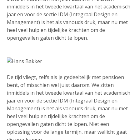
v
e
Contact
inmiddels in het tweede kwartaal van het academisch
i
d
jaar en voor de sectie IDM (Integraal Design en
g
Management) is het als vanouds druk, maar nu met
i
a
heel veel hulp en tijdelijke krachten om de
a
t
Search
opengevallen gaten dicht te lopen.
p
i
o
a
n
g
Login
J
e
u
s
De tijd vliegt, zelfs als je gedeeltelijk met pensioen
m
:
bent, of misschien wel juist daarom. We zitten
p
English
inmiddels in het tweede kwartaal van het academisch
t
jaar en voor de sectie IDM (Integraal Design en
Nederlands
o
Management) is het als vanouds druk, maar nu met
m
heel veel hulp en tijdelijke krachten om de
a
opengevallen gaten dicht te lopen. Niet een
i
oplossing voor de lange termijn, maar wellicht gaat
n
die nog komen.