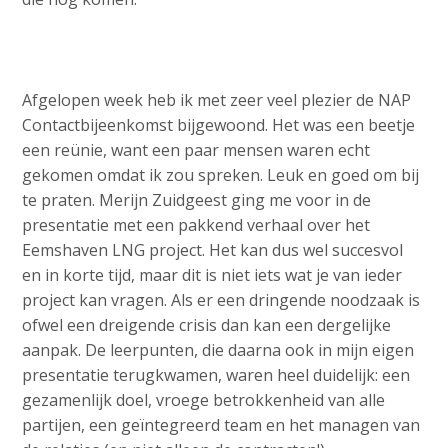
c
o
n
t
Afgelopen week heb ik met zeer veel plezier de NAP
e
Contactbijeenkomst bijgewoond. Het was een beetje
n
een reünie, want een paar mensen waren echt
t
gekomen omdat ik zou spreken. Leuk en goed om bij
te praten. Merijn Zuidgeest ging me voor in de
presentatie met een pakkend verhaal over het
Eemshaven LNG project. Het kan dus wel succesvol
en in korte tijd, maar dit is niet iets wat je van ieder
project kan vragen. Als er een dringende noodzaak is
ofwel een dreigende crisis dan kan een dergelijke
aanpak. De leerpunten, die daarna ook in mijn eigen
presentatie terugkwamen, waren heel duidelijk: een
gezamenlijk doel, vroege betrokkenheid van alle
partijen, een geïntegreerd team en het managen van