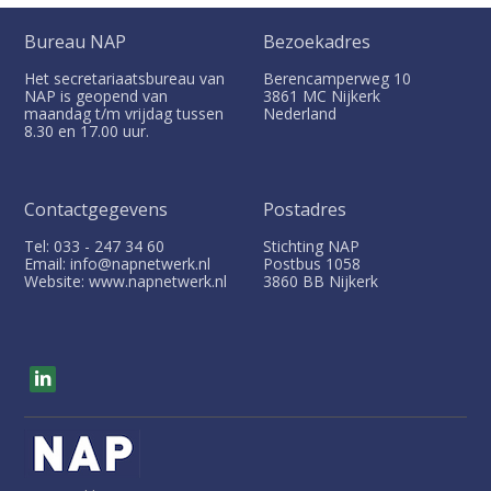
Bureau NAP
Bezoekadres
Het secretariaatsbureau van
Berencamperweg 10
NAP is geopend van
3861 MC
Nijkerk
maandag t/m vrijdag tussen
Nederland
8.30 en 17.00 uur.
Contactgegevens
Postadres
Tel: 033 - 247 34 60
Stichting NAP
Email: info@napnetwerk.nl
Postbus
1058
Website: www.napnetwerk.nl
3860 BB
Nijkerk
V
i
s
i
t
o
u