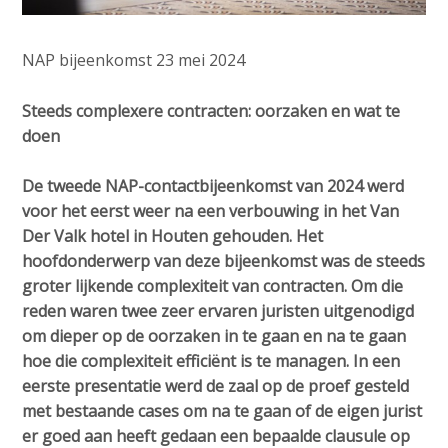
c
o
n
NAP bijeenkomst 23 mei 2024
t
e
Steeds complexere contracten: oorzaken en wat te
n
doen
t
De tweede NAP-contactbijeenkomst van 2024 werd
voor het eerst weer na een verbouwing in het Van
Der Valk hotel in Houten gehouden. Het
hoofdonderwerp van deze bijeenkomst was de steeds
groter lijkende complexiteit van contracten. Om die
reden waren twee zeer ervaren juristen uitgenodigd
om dieper op de oorzaken in te gaan en na te gaan
hoe die complexiteit efficiënt is te managen. In een
eerste presentatie werd de zaal op de proef gesteld
met bestaande cases om na te gaan of de eigen jurist
er goed aan heeft gedaan een bepaalde clausule op