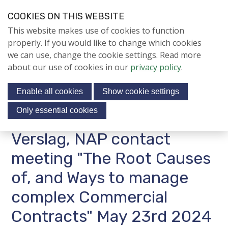
S
COOKIES ON THIS WEBSITE
k
Login
Contact
EN
V
This website makes use of cookies to function
i
i
NIEUWS
properly. If you would like to change which cookies
p
s
we can use, change the cookie settings. Read more
l
NAPNIEUWS
i
about our use of cookies in our
privacy policy
.
i
Menu
Aanmelden voor de
t
n
nieuwsbrief
Enable all cookies
Show cookie settings
o
k
NIEUWSARCHIEF
s
u
Only essential cookies
r
J
Verslag, NAP contact
Jubileumjaar
s
u
o
m
meeting "The Root Causes
ACTIVITEITEN
c
p
of, and Ways to manage
i
t
KENNIS
o
complex Commercial
a
About us
n
l
Contracts" May 23rd 2024
a
m