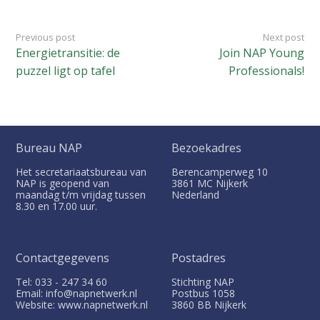
Previous post
Next post
Energietransitie: de
Join NAP Young
puzzel ligt op tafel
Professionals!
Bureau NAP
Bezoekadres
Het secretariaatsbureau van
Berencamperweg 10
NAP is geopend van
3861 MC
Nijkerk
maandag t/m vrijdag tussen
Nederland
8.30 en 17.00 uur.
Contactgegevens
Postadres
Tel: 033 - 247 34 60
Stichting NAP
Email: info@napnetwerk.nl
Postbus
1058
Website: www.napnetwerk.nl
3860 BB
Nijkerk