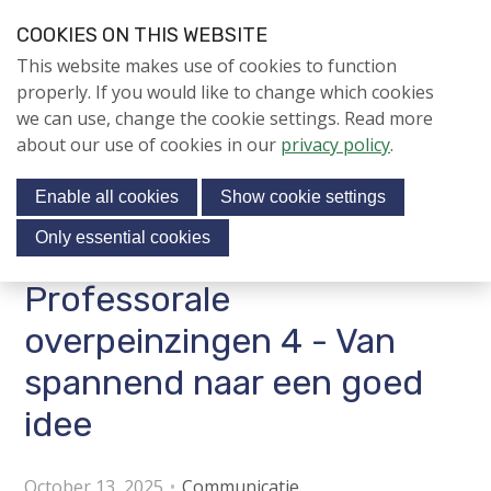
S
COOKIES ON THIS WEBSITE
k
Login
Contact
EN
V
This website makes use of cookies to function
i
i
NIEUWS
properly. If you would like to change which cookies
p
s
we can use, change the cookie settings. Read more
l
NAPNIEUWS
i
about our use of cookies in our
privacy policy
.
i
Menu
Aanmelden voor de
t
n
nieuwsbrief
Enable all cookies
Show cookie settings
o
k
NIEUWSARCHIEF
s
u
Only essential cookies
r
J
Professorale
Jubileumjaar
s
u
o
m
overpeinzingen 4 - Van
ACTIVITEITEN
c
p
spannend naar een goed
i
t
KENNIS
o
idee
a
About us
n
l
a
m
October 13, 2025
Communicatie