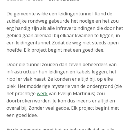
v
e
Contact
i
d
De gemeente wilde een leidingentunnel. Rond de
g
i
zuidelijke rondweg gebeurde het nodige en het zou
a
erg handig zijn als alle infraverbindingen die door het
a
t
Search
gebied gaan allemaal bij elkaar kwamen te liggen, in
p
i
een leidingentunnel. Zodat de weg niet steeds open
o
a
hoefde. Elk project begint met een goed idee.
n
g
Login
J
e
Door die tunnel zouden dan zeven beheerders van
u
s
infrastructuur hun leidingen en kabels leggen, het
m
:
riool er vlak naast. Ze konden er altijd bij, op elke
p
English
plek. Het modderige mysterie van de ondergrond (zie
t
het prachtige
werk
van Evelijn Martinius) zou
Nederlands
o
doorbroken worden. Je kon dus ineens er altijd en
m
overal bij. Zonder veel gedoe. Elk project begint met
a
een goed idee.
i
n
En de gemeente vond het zo belangrijk dat ze alle