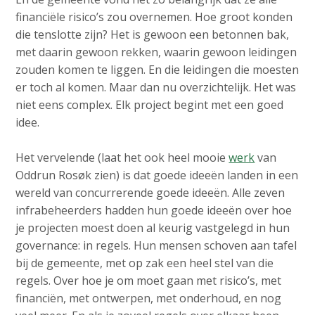
c
financiële risico’s zou overnemen. Hoe groot konden
o
die tenslotte zijn? Het is gewoon een betonnen bak,
n
met daarin gewoon rekken, waarin gewoon leidingen
t
zouden komen te liggen. En die leidingen die moesten
e
er toch al komen. Maar dan nu overzichtelijk. Het was
n
niet eens complex. Elk project begint met een goed
t
idee.
Het vervelende (laat het ook heel mooie
werk
van
Oddrun Rosøk zien) is dat goede ideeën landen in een
wereld van concurrerende goede ideeën. Alle zeven
infrabeheerders hadden hun goede ideeën over hoe
je projecten moest doen al keurig vastgelegd in hun
governance: in regels. Hun mensen schoven aan tafel
bij de gemeente, met op zak een heel stel van die
regels. Over hoe je om moet gaan met risico’s, met
financiën, met ontwerpen, met onderhoud, en nog