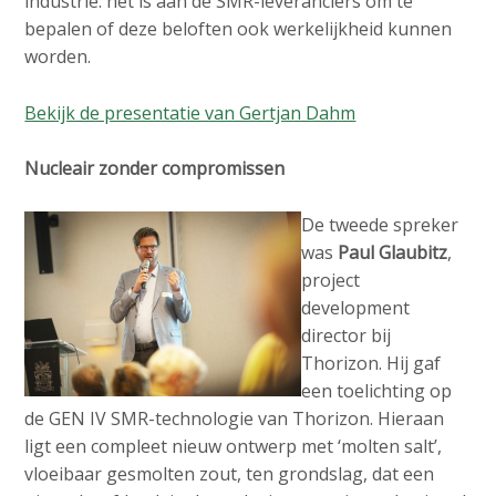
industrie: het is aan de SMR-leveranciers om te
bepalen of deze beloften ook werkelijkheid kunnen
worden.
Bekijk de presentatie van Gertjan Dahm
Nucleair zonder compromissen
De tweede spreker
was
Paul Glaubitz
,
project
development
director bij
Thorizon. Hij gaf
een toelichting op
de GEN IV SMR-technologie van Thorizon. Hieraan
ligt een compleet nieuw ontwerp met ‘molten salt’,
vloeibaar gesmolten zout, ten grondslag, dat een