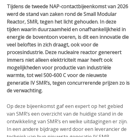
v
e
Contact
Tijdens de tweede NAP-contactbijeenkomst van 2026
i
d
werd de stand van zaken rond de Small Modular
g
Reactor, SMR, tegen het licht gehouden. In deze
i
a
tijden waarin duurzaamheid en onafhankelijkheid in
a
t
Search
energie de boventoon voeren, is dit een innovatie die
p
i
veel beloftes in zich draagt, ook voor de
o
a
procesindustrie. Deze nucleaire reactor genereert
n
g
immers niet alleen elektriciteit maar heeft ook
Login
J
e
mogelijkheden voor productie van industriële
u
s
warmte, tot wel 500-600 C voor de nieuwste
m
:
generatie IV SMR’s, tegen concurrerende prijzen zo is
p
English
de verwachting.
t
Nederlands
o
Op deze bijeenkomst gaf een expert op het gebied
m
van SMR’s een overzicht van de huidige stand in de
a
ontwikkeling van SMR’s en welke uitdagingen er zijn.
i
In een andere bijdrage werd door een leverancier de
n
techniek van hun nieuwste generatie IV SMR