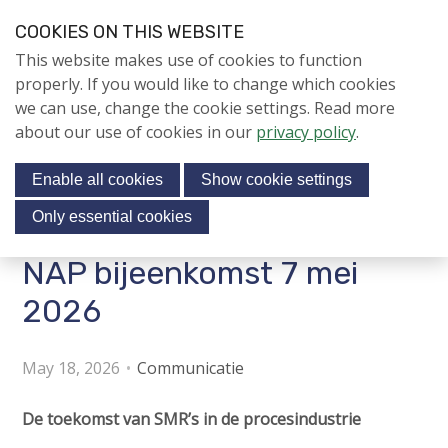
S
COOKIES ON THIS WEBSITE
k
Login
Contact
EN
V
This website makes use of cookies to function
i
i
NIEUWS
properly. If you would like to change which cookies
p
s
we can use, change the cookie settings. Read more
l
NAPNIEUWS
i
about our use of cookies in our
privacy policy
.
i
Menu
Aanmelden voor de
t
n
nieuwsbrief
Enable all cookies
Show cookie settings
o
k
NIEUWSARCHIEF
s
u
Only essential cookies
r
J
NAP bijeenkomst 7 mei
Jubileumjaar
s
u
o
m
2026
ACTIVITEITEN
c
p
i
t
KENNIS
May 18, 2026
Communicatie
o
a
About us
n
l
De toekomst van SMR’s in de procesindustrie
a
m