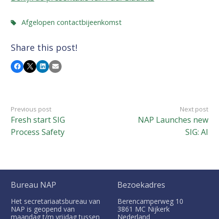
Afgelopen contactbijeenkomst
Share this post!
Facebook
X
LinkedIn
Email
Previous post
Next post
Fresh start SIG
NAP Launches new
Process Safety
SIG: AI
Bureau NAP
Bezoekadres
Het secretariaatsbureau van
Berencamperweg 10
NAP is geopend van
3861 MC
Nijkerk
maandag t/m vrijdag tussen
Nederland