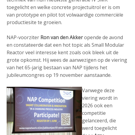
c
toegelicht en welke concrete projectuitrol er is om
o
van prototype en pilot tot volwaardige commerciële
n
productiesite te groeien.
t
e
NAP-voorziter
Ron van den Akker
opende de avond
n
en constateerde dat een hot topic als Small Modular
t
Reactor veel interesse kent zoals ook bleek uit de
grote opkomst. Hij wees de aanwezigen op de viering
van het 65-jarig bestaan van NAP tijdens het
jubileumcongres op 19 november aanstaande.
Vanwege deze
viering wordt in
2026 ook een
competitie
gelanceerd, die
werd toegelicht