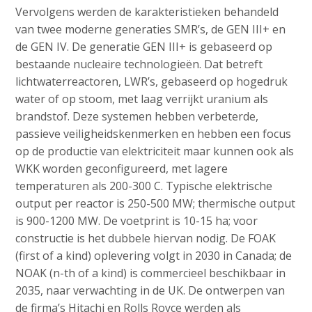
Vervolgens werden de karakteristieken behandeld
van twee moderne generaties SMR’s, de GEN III+ en
de GEN IV. De generatie GEN III+ is gebaseerd op
bestaande nucleaire technologieën. Dat betreft
lichtwaterreactoren, LWR’s, gebaseerd op hogedruk
water of op stoom, met laag verrijkt uranium als
brandstof. Deze systemen hebben verbeterde,
passieve veiligheidskenmerken en hebben een focus
op de productie van elektriciteit maar kunnen ook als
WKK worden geconfigureerd, met lagere
temperaturen als 200-300 C. Typische elektrische
output per reactor is 250-500 MW; thermische output
is 900-1200 MW. De voetprint is 10-15 ha; voor
constructie is het dubbele hiervan nodig. De FOAK
(first of a kind) oplevering volgt in 2030 in Canada; de
NOAK (n-th of a kind) is commercieel beschikbaar in
2035, naar verwachting in de UK. De ontwerpen van
de firma’s Hitachi en Rolls Royce werden als