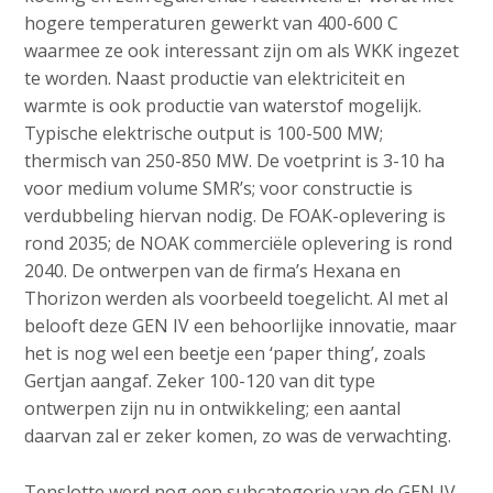
hogere temperaturen gewerkt van 400-600 C
waarmee ze ook interessant zijn om als WKK ingezet
te worden. Naast productie van elektriciteit en
warmte is ook productie van waterstof mogelijk.
Typische elektrische output is 100-500 MW;
thermisch van 250-850 MW. De voetprint is 3-10 ha
voor medium volume SMR’s; voor constructie is
verdubbeling hiervan nodig. De FOAK-oplevering is
rond 2035; de NOAK commerciële oplevering is rond
2040. De ontwerpen van de firma’s Hexana en
Thorizon werden als voorbeeld toegelicht. Al met al
belooft deze GEN IV een behoorlijke innovatie, maar
het is nog wel een beetje een ‘paper thing’, zoals
Gertjan aangaf. Zeker 100-120 van dit type
ontwerpen zijn nu in ontwikkeling; een aantal
daarvan zal er zeker komen, zo was de verwachting.
Tenslotte werd nog een subcategorie van de GEN IV