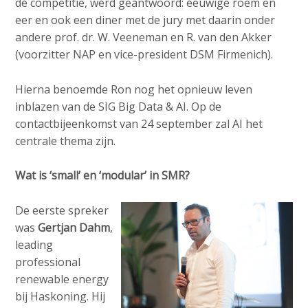
de competitie, werd geantwoord: eeuwige roem en
eer en ook een diner met de jury met daarin onder
andere prof. dr. W. Veeneman en R. van den Akker
(voorzitter NAP en vice-president DSM Firmenich).
Hierna benoemde Ron nog het opnieuw leven
inblazen van de SIG Big Data & AI. Op de
contactbijeenkomst van 24 september zal AI het
centrale thema zijn.
Wat is ‘small’ en ‘modular’ in SMR?
De eerste spreker
was
Gertjan Dahm
,
leading
professional
renewable energy
bij Haskoning. Hij