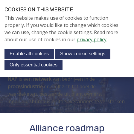
S
COOKIES ON THIS WEBSITE
k
Login
Contact
EN
V
This website makes use of cookies to function
i
i
NIEUWS
properly. If you would like to change which cookies
p
s
we can use, change the cookie settings. Read more
l
Jubileumjaar
i
about our use of cookies in our
privacy policy
.
i
Menu
t
n
ACTIVITEITEN
Enable all cookies
Show cookie settings
o
k
KENNIS
s
u
Only essential cookies
r
SPECIAL INTEREST
J
NAP
is een
netwerk
van bedrijven in de
GROUPS
s
u
procesindustrie
en stelt zich tot doel de
o
PUBLICATIES
m
waardeketen, bestaande uit plant owners,
c
p
LEERSTOEL MEP
ingenieursbureaus en toeleveranciers te versterken.
i
t
KENNISBANK
o
a
VIEWonVALUE
n
l
Alliance roadmap
a
m