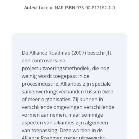
v
About us
e
Auteur
bureau NAP
ISBN
978-90-812162-1-0
i
d
g
i
a
Contact
a
t
p
i
o
a
Search
De Alliance Roadmap (2007) bescchrijft
n
g
een controversiële
J
e
projectuitvoeringsmethodiek, die nog
u
s
weinig wordt toegepast in de
m
Login
:
procesindustrie. Allianties zijn speciale
p
samenwerkingsverbanden tussen twee
t
of meer organisaties. Zij kunnen in
o
verschillende omgevingen verschillende
m
English
vormen aannemen, maar sommige
a
Nederlands
aspecten van allianties zijn algemeen
i
van toepassing. Deze worden in de
n
Alliance Roadmap nader uitgewerkt;