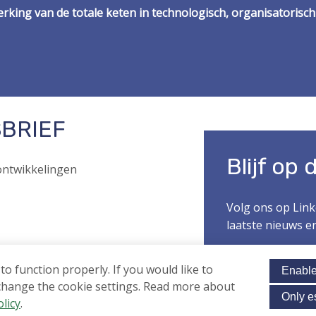
erking van de totale keten in technologisch, organisatorisch
BRIEF
Blijf op
 ontwikkelingen
Volg ons op Link
laatste nieuws e
o function properly. If you would like to
VOLG ONS
Enable
am
*
change the cookie settings. Read more about
Only e
olicy
.