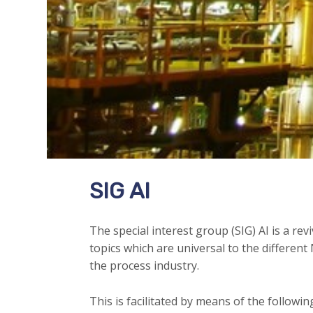
c
o
n
t
e
n
t
SIG AI
The special interest group (SIG) AI is a rev
topics which are universal to the differen
the process industry.
This is facilitated by means of the followin