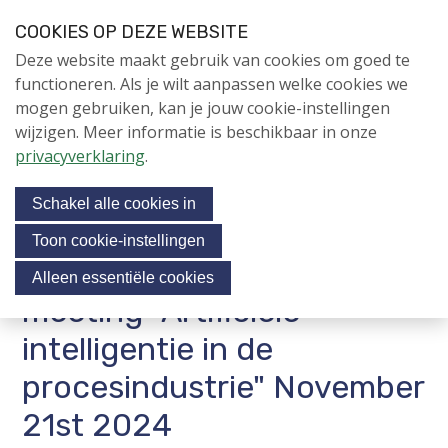
S
COOKIES OP DEZE WEBSITE
l
Login
Contactpersoon
NL
V
Deze website maakt gebruik van cookies om goed te
a
i
NIEUWS
functioneren. Als je wilt aanpassen welke cookies we
l
s
mogen gebruiken, kan je jouw cookie-instellingen
i
NAPNIEUWS
i
wijzigen. Meer informatie is beschikbaar in onze
n
Menu
Aanmelden voor de
t
privacyverklaring
.
k
nieuwsbrief
o
s
NIEUWSARCHIEF
Schakel alle cookies in
o
u
v
r
Toon cookie-instellingen
e
Verslag, NAP contact
Jubileumjaar
s
Alleen essentiële cookies
r
o
meeting "Artificiële
ACTIVITEITEN
c
J
intelligentie in de
i
u
KENNIS
m
procesindustrie" November
a
OVER NAP
p
l
21st 2024
t
m