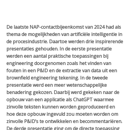
a
i
n
c
De laatste NAP-contactbijeenkomst van 2024 had als
o
thema de mogelijkheden van artificiële intelligentie in
n
de procesindustrie. Daartoe werden drie inspirerende
t
presentaties gehouden. In de eerste presentatie
e
werden een aantal praktische toepassingen bij
n
engineering doorgenomen zoals het vinden van
t
fouten in een P&ID en de extractie van data uit een
brownfield engineering tekening. In de tweede
presentatie werd een meer wetenschappelijke
benadering gekozen. Daarbij werd gekeken naar de
opbouw van een applicatie als ChatGPT waarmee
zinvolle teksten kunnen worden geproduceerd en
hoe deze opbouw ingevuld zou moeten worden om
zinvolle P&ID’s te ontwikkelen en becommentariëren.
De derde presentatie ging om de directe toepassing