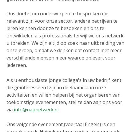
v
e
Contact
i
d
Ons doel is om onderwerpen te bespreken die
g
relevant zijn voor onze sector, andere bedrijven te
i
a
leren kennen door ze te bezoeken en ons te
a
t
Search
ontwikkelen als professionals terwijl we ons netwerk
p
i
uitbreiden. We zijn altijd op zoek naar uitbreiding van
o
a
onze groep, omdat we denken dat contact met meer
n
g
verschillende mensen meer waarde oplevert voor
Login
J
e
iedereen.
u
s
m
:
Als u enthousiaste jonge collega's in uw bedrijf kent
p
English
die geïnteresseerd zijn in deelname aan onze
t
activiteiten en willen helpen bij het organiseren van
Nederlands
o
toekomstige evenementen, stel ze dan aan ons voor
m
via
info@napnetwerk.nl
.
a
i
Ons volgende evenement (voertaal Engels) is een
n
bezoek aan de Heineken-brouwerij in Zoeterwoude