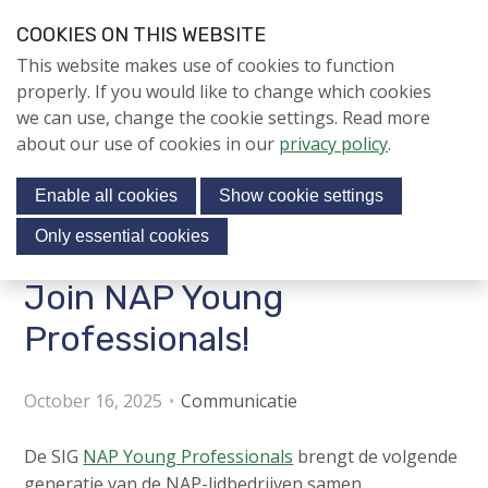
S
COOKIES ON THIS WEBSITE
k
Login
Contact
EN
V
This website makes use of cookies to function
i
i
NIEUWS
properly. If you would like to change which cookies
p
s
we can use, change the cookie settings. Read more
l
NAPNIEUWS
i
about our use of cookies in our
privacy policy
.
i
Menu
Aanmelden voor de
t
n
nieuwsbrief
Enable all cookies
Show cookie settings
o
k
NIEUWSARCHIEF
s
u
Only essential cookies
r
J
Join NAP Young
Jubileumjaar
s
u
o
m
Professionals!
ACTIVITEITEN
c
p
i
t
KENNIS
October 16, 2025
Communicatie
o
a
About us
n
l
De SIG
NAP Young Professionals
brengt de volgende
a
m
generatie van de NAP-lidbedrijven samen.