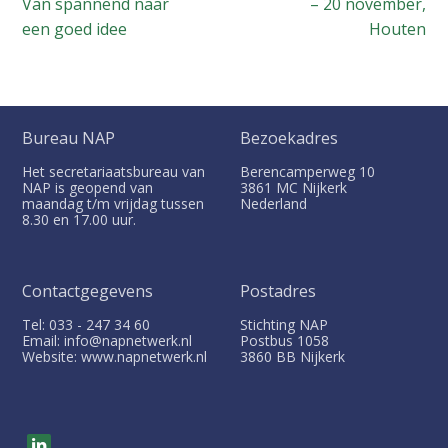
Van spannend naar
– 20 november,
een goed idee
Houten
Bureau NAP
Bezoekadres
Het secretariaatsbureau van
Berencamperweg 10
NAP is geopend van
3861 MC
Nijkerk
maandag t/m vrijdag tussen
Nederland
8.30 en 17.00 uur.
Contactgegevens
Postadres
Tel: 033 - 247 34 60
Stichting NAP
Email: info@napnetwerk.nl
Postbus
1058
Website: www.napnetwerk.nl
3860 BB
Nijkerk
V