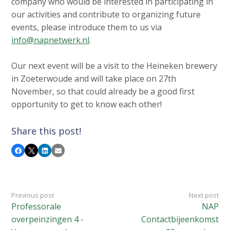
company who would be interested in participating in
our activities and contribute to organizing future
events, please introduce them to us via
info@napnetwerk.nl
.
Our next event will be a visit to the Heineken brewery
in Zoeterwoude and will take place on 27th
November, so that could already be a good first
opportunity to get to know each other!
Share this post!
Facebook
X
LinkedIn
Email
Previous post
Next post
Professorale
NAP
overpeinzingen 4 -
Contactbijeenkomst