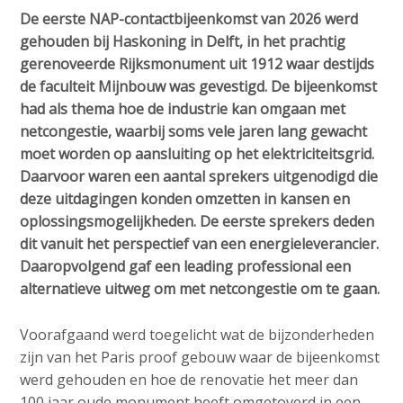
v
e
Contact
De eerste NAP-contactbijeenkomst van 2026 werd
i
d
gehouden bij Haskoning in Delft, in het prachtig
g
gerenoveerde Rijksmonument uit 1912 waar destijds
i
a
de faculteit Mijnbouw was gevestigd. De bijeenkomst
a
t
Search
had als thema hoe de industrie kan omgaan met
p
i
netcongestie, waarbij soms vele jaren lang gewacht
o
a
moet worden op aansluiting op het elektriciteitsgrid.
n
g
Daarvoor waren een aantal sprekers uitgenodigd die
Login
J
e
deze uitdagingen konden omzetten in kansen en
u
s
oplossingsmogelijkheden. De eerste sprekers deden
m
:
dit vanuit het perspectief van een energieleverancier.
p
English
Daaropvolgend gaf een leading professional een
t
alternatieve uitweg om met netcongestie om te gaan.
Nederlands
o
m
Voorafgaand werd toegelicht wat de bijzonderheden
a
zijn van het Paris proof gebouw waar de bijeenkomst
i
werd gehouden en hoe de renovatie het meer dan
n
100 jaar oude monument heeft omgetoverd in een