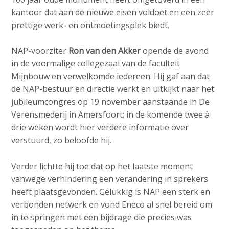
c
kantoor dat aan de nieuwe eisen voldoet en een zeer
o
prettige werk- en ontmoetingsplek biedt.
n
t
NAP-voorziter
Ron van den Akker
opende de avond
e
in de voormalige collegezaal van de faculteit
n
Mijnbouw en verwelkomde iedereen. Hij gaf aan dat
t
de NAP-bestuur en directie werkt en uitkijkt naar het
jubileumcongres op 19 november aanstaande in De
Verensmederij in Amersfoort; in de komende twee à
drie weken wordt hier verdere informatie over
verstuurd, zo beloofde hij.
Verder lichtte hij toe dat op het laatste moment
vanwege verhindering een verandering in sprekers
heeft plaatsgevonden. Gelukkig is NAP een sterk en
verbonden netwerk en vond Eneco al snel bereid om
in te springen met een bijdrage die precies was