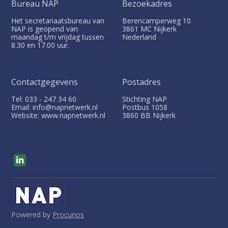
Bureau NAP
Bezoekadres
Het secretariaatsbureau van
Berencamperweg 10
NAP is geopend van
3861 MC
Nijkerk
maandag t/m vrijdag tussen
Nederland
8.30 en 17.00 uur.
Contactgegevens
Postadres
Tel: 033 - 247 34 60
Stichting NAP
Email: info@napnetwerk.nl
Postbus
1058
Website: www.napnetwerk.nl
3860 BB
Nijkerk
V
i
s
i
t
o
u
Powered by
Procurios
r
s