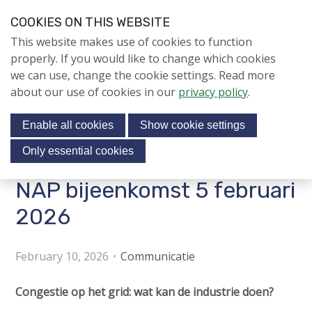
S
COOKIES ON THIS WEBSITE
k
Login
Contact
EN
V
This website makes use of cookies to function
i
i
NIEUWS
properly. If you would like to change which cookies
p
s
we can use, change the cookie settings. Read more
l
NAPNIEUWS
i
about our use of cookies in our
privacy policy
.
i
Menu
Aanmelden voor de
t
n
nieuwsbrief
Enable all cookies
Show cookie settings
o
k
NIEUWSARCHIEF
s
u
Only essential cookies
r
J
NAP bijeenkomst 5 februari
Jubileumjaar
s
u
o
m
2026
ACTIVITEITEN
c
p
i
t
KENNIS
February 10, 2026
Communicatie
o
a
About us
n
l
Congestie op het grid: wat kan de industrie doen?
a
m