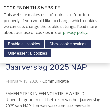
S
COOKIES ON THIS WEBSITE
k
Login
Contact
EN
V
This website makes use of cookies to function
i
i
NIEUWS
properly. If you would like to change which cookies
p
s
we can use, change the cookie settings. Read more
l
NAPNIEUWS
i
about our use of cookies in our
privacy policy
.
i
Menu
Aanmelden voor de
t
n
nieuwsbrief
Enable all cookies
Show cookie settings
o
k
NIEUWSARCHIEF
s
u
Only essential cookies
r
J
Jaarverslag 2025 NAP
Jubileumjaar
s
u
o
m
ACTIVITEITEN
c
p
February 19, 2026
Communicatie
i
t
KENNIS
o
a
SAMEN STERK IN EEN VOLATIELE WERELD
About us
n
U bent begonnen met het lezen van het jaarverslag
l
a
2025 van NAP. Het was weer een jaar met vele
m