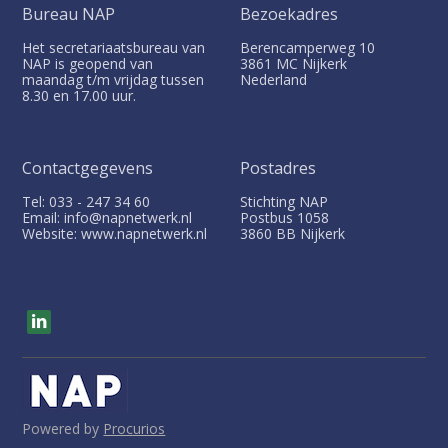
Bureau NAP
Bezoekadres
Het secretariaatsbureau van
Berencamperweg 10
NAP is geopend van
3861 MC
Nijkerk
maandag t/m vrijdag tussen
Nederland
8.30 en 17.00 uur.
Contactgegevens
Postadres
Tel: 033 - 247 34 60
Stichting NAP
Email: info@napnetwerk.nl
Postbus
1058
Website: www.napnetwerk.nl
3860 BB
Nijkerk
V
i
s
i
t
o
u
Powered by
Procurios
r
s