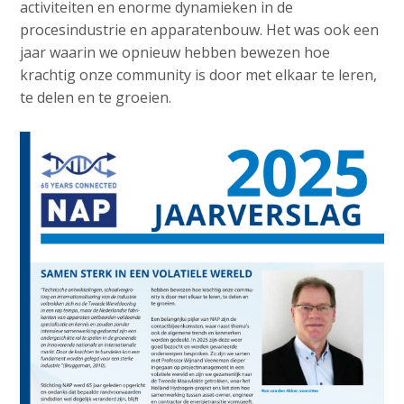
v
activiteiten en enorme dynamieken in de
e
Contact
i
procesindustrie en apparatenbouw. Het was ook een
d
g
jaar waarin we opnieuw hebben bewezen hoe
i
a
krachtig onze community is door met elkaar te leren,
a
t
Search
te delen en te groeien.
p
i
o
a
n
g
Login
J
e
u
s
m
:
p
English
t
Nederlands
o
m
a
i
n