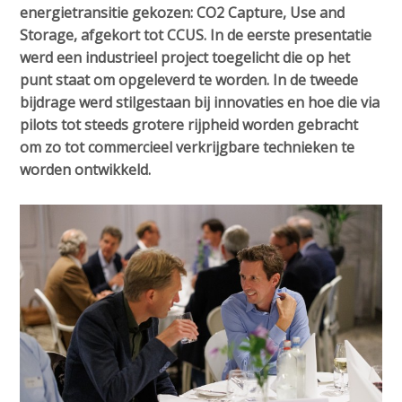
a
energietransitie gekozen: CO2 Capture, Use and
i
Storage, afgekort tot CCUS. In de eerste presentatie
n
werd een industrieel project toegelicht die op het
c
punt staat om opgeleverd te worden. In de tweede
o
bijdrage werd stilgestaan bij innovaties en hoe die via
n
pilots tot steeds grotere rijpheid worden gebracht
t
om zo tot commercieel verkrijgbare technieken te
e
worden ontwikkeld.
n
t