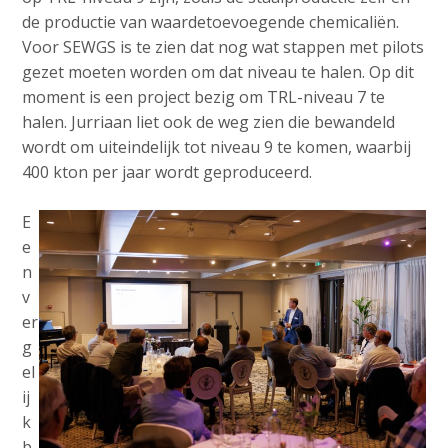
de productie van waardetoevoegende chemicaliën.
Voor SEWGS is te zien dat nog wat stappen met pilots
gezet moeten worden om dat niveau te halen. Op dit
moment is een project bezig om TRL-niveau 7 te
halen. Jurriaan liet ook de weg zien die bewandeld
wordt om uiteindelijk tot niveau 9 te komen, waarbij
400 kton per jaar wordt geproduceerd.
E
e
n
v
er
g
el
ij
k
b