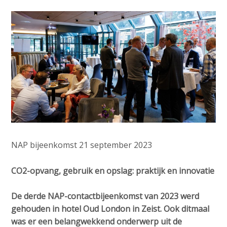
o
e
Contactpersoon
n
d
a
i
v
a
i
Zoek
p
g
a
a
t
g
Login
i
e
o
s
n
:
J
NAP bijeenkomst 21 september 2023
English
u
Nederlands
m
CO2-opvang, gebruik en opslag: praktijk en innovatie
p
t
De derde NAP-contactbijeenkomst van 2023 werd
o
gehouden in hotel Oud London in Zeist. Ook ditmaal
m
was er een belangwekkend onderwerp uit de