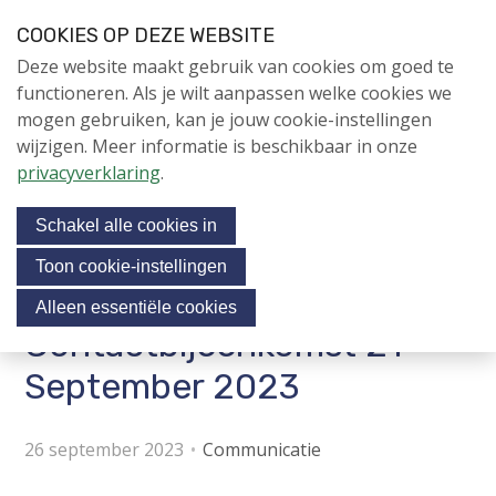
S
COOKIES OP DEZE WEBSITE
l
Login
Contactpersoon
NL
V
Deze website maakt gebruik van cookies om goed te
a
i
NIEUWS
functioneren. Als je wilt aanpassen welke cookies we
l
s
mogen gebruiken, kan je jouw cookie-instellingen
i
NAPNIEUWS
i
wijzigen. Meer informatie is beschikbaar in onze
n
Menu
Aanmelden voor de
t
privacyverklaring
.
k
nieuwsbrief
o
s
NIEUWSARCHIEF
Schakel alle cookies in
o
u
v
r
Toon cookie-instellingen
e
Verslag NAP
Jubileumjaar
s
Alleen essentiële cookies
r
o
Contactbijeenkomst 21
ACTIVITEITEN
c
J
September 2023
i
u
KENNIS
m
a
OVER NAP
p
26 september 2023
Communicatie
l
t
m