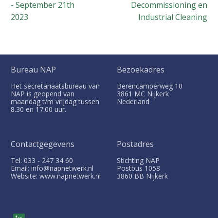
- September 21th
Decommissioning en
2023
Industrial Cleaning
Bureau NAP
Bezoekadres
Het secretariaatsbureau van
Berencamperweg 10
NAP is geopend van
3861 MC
Nijkerk
maandag t/m vrijdag tussen
Nederland
8.30 en 17.00 uur.
Contactgegevens
Postadres
Tel: 033 - 247 34 60
Stichting NAP
Email: info@napnetwerk.nl
Postbus
1058
Website: www.napnetwerk.nl
3860 BB
Nijkerk
V